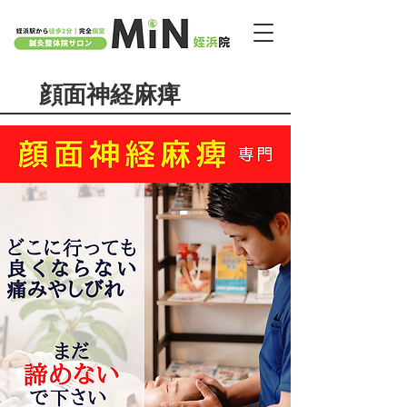
福岡市西区​の鍼灸整体院サロンMiN 姪浜院｜姪浜駅から徒歩２分
顔面神経麻痺