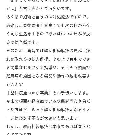
「施術してもらってすぐは調子がいいんだけ
ど…」と言う声がとても多いです。
あくまで施術と言うのは対処療法ですので、
施術した直後に調子が良くても次の日から全
く同じ生活をするのであればいつか痛みが戻
るのは当然です。
そのため、当院では顔面神経麻痺の痛み、痺
れが取れるのは大前提。その上で自宅ででき
る簡単なセルフケア指導や、そもそも顔面神
経麻痺の原因となる姿勢や動作の癖を改善す
ることで
『整体院通いから卒業』をお手伝いします。
今まで顔面神経麻痺でいる状態が当たり前だ
った方ほど、きっと顔面神経麻痺が治るイメ
ージはわかず不安が大きいと思います。
しかし、顔面神経麻痺は本来であればならな