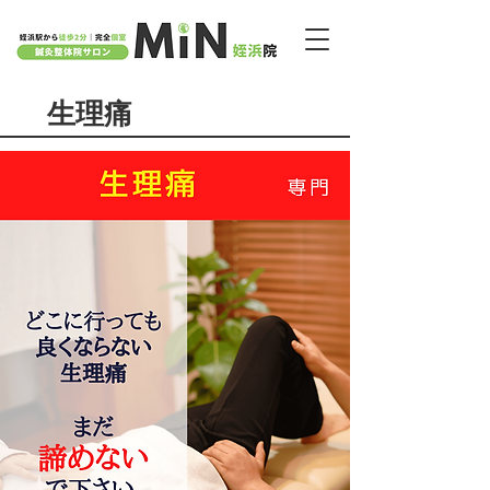
福岡市西区​の鍼灸整体院サロンMiN 姪浜院｜姪浜駅から徒歩２分
生理痛