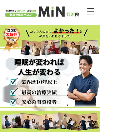
福岡市西区​の鍼灸整体院サロンMiN 姪浜院｜姪浜駅から徒歩２分