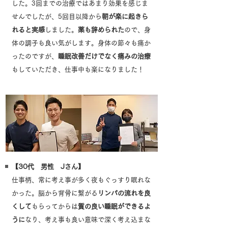
した。3回までの治療ではあまり効果を感じま
せんでしたが、5回目以降から
朝が楽に起きら
れると実感
しました。
薬も辞められた
ので、身
体の調子も良い気がします。身体の節々も痛か
ったのですが、
睡眠改善だけでなく痛みの治療
もしていただき、仕事中も楽になりました！
【30代 男性 Jさん】
仕事柄、常に考え事が多く夜もぐっすり眠れな
かった。脳から背骨に繋がる
リンパの流れを良
くして
もらってからは
質の良い睡眠ができるよ
うに
なり、考え事も良い意味で深く考え込まな