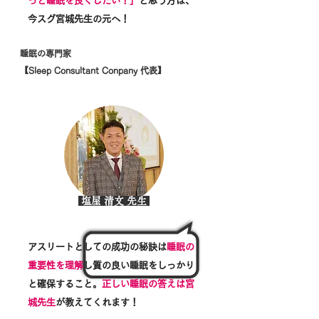
っと睡眠を良くしたい！」
と思う方は、
今スグ宮城先生の元へ！
睡眠の専門家
【Sleep Consultant Conpany 代表】
塩屋 清文 先生
アスリートとしての成功の秘訣は
睡眠の
重要性を理解
し質の良い睡眠をしっかり
と確保すること。
正しい睡眠の答えは宮
城先生
が教えてくれます！