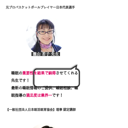
元プロバスケットボールプレイヤー日本代表選手
瀧山 若子 先生
睡眠の
重要性を結果で納得
させてくれる
先生です！
最新の睡眠情報のご提供、睡眠相談、睡
眠指導の
満足度は業界一
です！
【一般社団法人日本眠活眠育協会】理事 認定講師