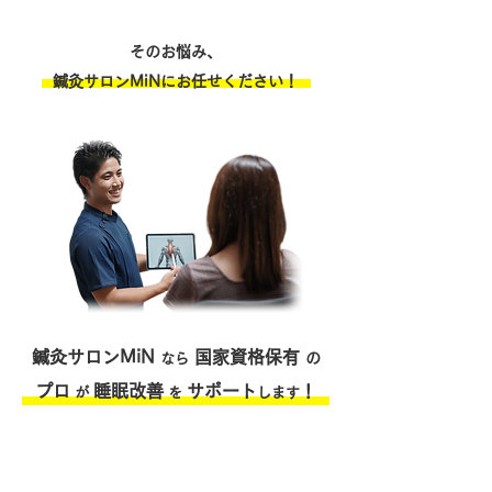
​そのお悩み、
鍼灸サロンMiNにお任せください！
鍼灸サロンMiN
国家資格保有
の
なら
プロ
睡眠改善
サポート
！
が
を
します