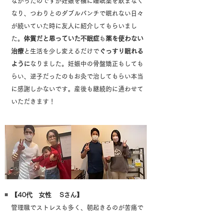
なかったのですが妊娠を機に睡眠薬を飲まなく
なり、つわりとのダブルパンチで眠れない日々
が続いていた時に友人に紹介してもらいまし
た。
体質だと思っていた不眠症
も
薬を使わない
治療
と生活を少し変えるだけで
ぐっすり眠れる
ように
なりました。妊娠中の骨盤矯正もしても
らい、逆子だったのもお灸で治してもらい本当
に感謝しかないです。産後も継続的に通わせて
いただきます！
【40代 女性 Sさん】
管理職でストレスも多く、朝起きるのが苦痛で