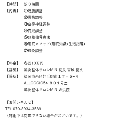
【時間】 約３時間
【内容】 ①筋膜調整
②骨格調整
③自律神経調整
④内蔵調整
⑤頭蓋仙骨療法
⑥睡眠メソッド(睡眠知識+生活指導)
⑦鍼灸調整
【料金】 各回10万円
【講師】 鍼灸整体サロンMiN 院長 宮城 徳久
【場所】 福岡市西区姪浜駅南１丁目５−４
ALLOGGIO54 ８０１号室
鍼灸整体サロンMiN 姪浜院
【お問い合わせ】
TEL 070-8934-3589
（施術中は対応できない場合がございます。）