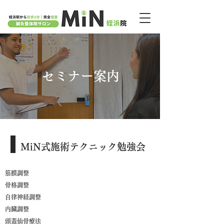
福岡市西区​の鍼灸整体院サロンMiN 姪浜院｜姪浜駅から徒歩２分
セミナー案内
MiN式施術テクニック勉強会
筋膜調整
骨格調整
自律神経調整
内臓調整
頭蓋仙骨療法